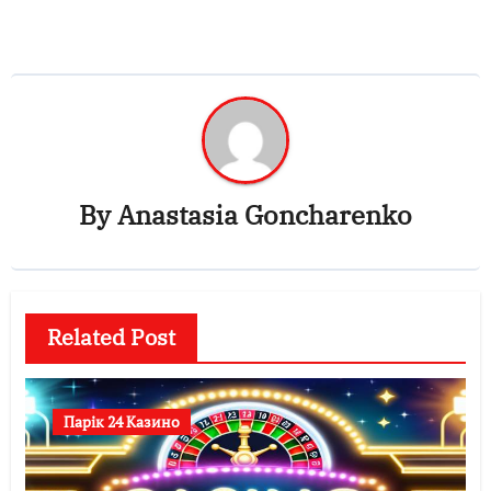
By
Anastasia Goncharenko
Related Post
Парік 24 Казино