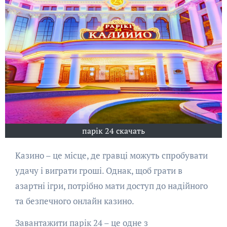
парік 24 скачать
Казино – це місце, де гравці можуть спробувати
удачу і виграти гроші. Однак, щоб грати в
азартні ігри, потрібно мати доступ до надійного
та безпечного онлайн казино.
Завантажити парік 24 – це одне з