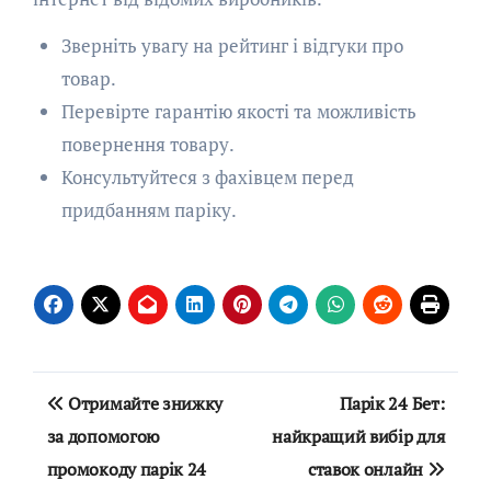
Зверніть увагу на рейтинг і відгуки про
товар.
Перевірте гарантію якості та можливість
повернення товару.
Консультуйтеся з фахівцем перед
придбанням паріку.
Навігація
Отримайте знижку
Парік 24 Бет:
записів
за допомогою
найкращий вибір для
промокоду парік 24
ставок онлайн