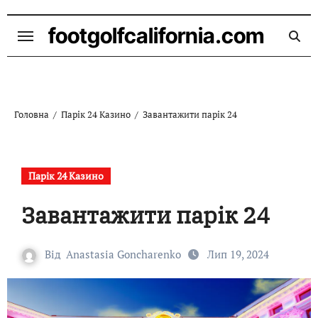
Перейти
до
footgolfcalifornia.com
контенту
Головна
Парік 24 Казино
Завантажити парік 24
Парік 24 Казино
Завантажити парік 24
Від
Anastasia Goncharenko
Лип 19, 2024