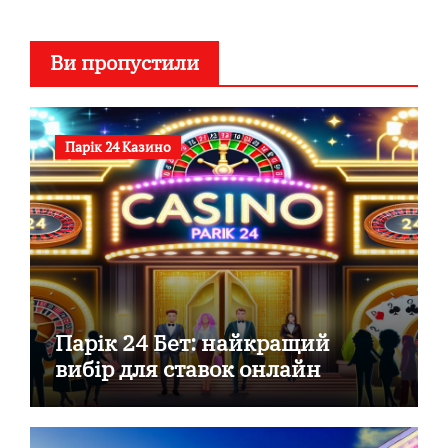
Ви пропустили
Парік 24 Казино
Парік 24 Бет: найкращий
вибір для ставок онлайн