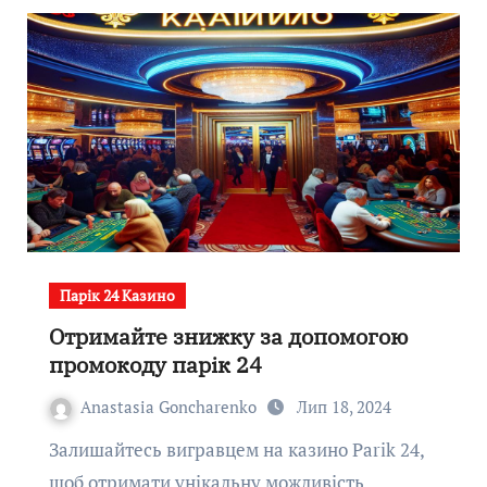
Парік 24 Казино
Отримайте знижку за допомогою
промокоду парік 24
Anastasia Goncharenko
Лип 18, 2024
Залишайтесь вигравцем на казино Parik 24,
щоб отримати унікальну можливість