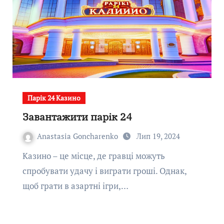
Парік 24 Казино
Завантажити парік 24
Anastasia Goncharenko
Лип 19, 2024
Казино – це місце, де гравці можуть
спробувати удачу і виграти гроші. Однак,
щоб грати в азартні ігри,…