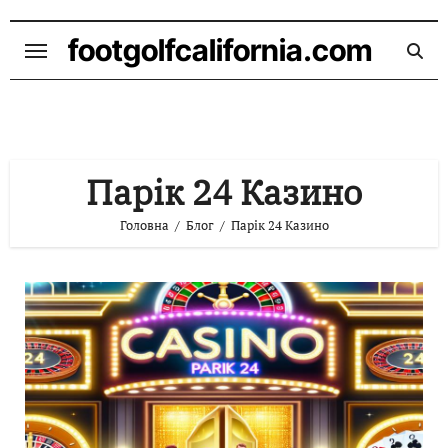
Перейти
до
footgolfcalifornia.com
контенту
Парік 24 Казино
Головна
Блог
Парік 24 Казино