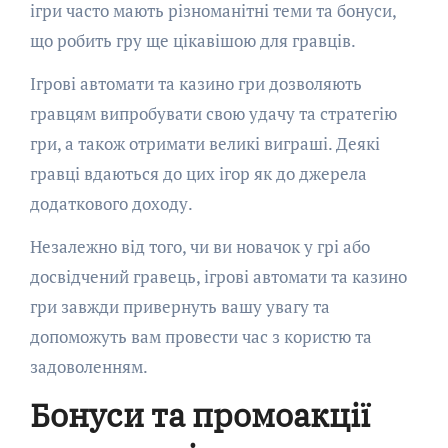
ігри часто мають різноманітні теми та бонуси,
що робить гру ще цікавішою для гравців.
Ігрові автомати та казино гри дозволяють
гравцям випробувати свою удачу та стратегію
гри, а також отримати великі виграші. Деякі
гравці вдаються до цих ігор як до джерела
додаткового доходу.
Незалежно від того, чи ви новачок у грі або
досвідчений гравець, ігрові автомати та казино
гри завжди привернуть вашу увагу та
допоможуть вам провести час з користю та
задоволенням.
Бонуси та промоакції