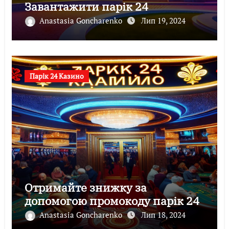
Завантажити парік 24
Anastasia Goncharenko
Лип 19, 2024
Парік 24 Казино
Отримайте знижку за
допомогою промокоду парік 24
Anastasia Goncharenko
Лип 18, 2024