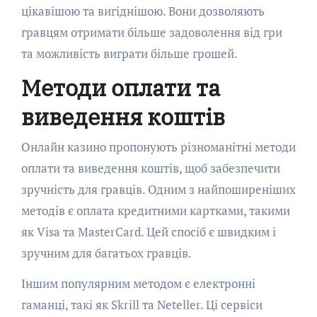
цікавішою та вигіднішою. Вони дозволяють
гравцям отримати більше задоволення від гри
та можливість виграти більше грошей.
Методи оплати та
виведення коштів
Онлайн казино пропонують різноманітні методи
оплати та виведення коштів, щоб забезпечити
зручність для гравців. Одним з найпоширеніших
методів є оплата кредитними картками, такими
як Visa та MasterCard. Цей спосіб є швидким і
зручним для багатьох гравців.
Іншим популярним методом є електронні
гаманці, такі як Skrill та Neteller. Ці сервіси