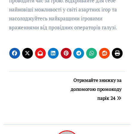
проводити час за грою. Відкривайте для себе
найновіші можливості у світі азартних ігор та
насолоджуйтесь найкращими ігровими
враженнями від провідних операторів галузі.
Навігація
Отримайте знижку за
записів
допомогою промокоду
парік 24