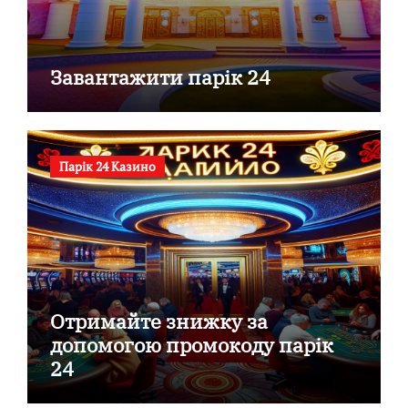
Завантажити парік 24
Парік 24 Казино
Отримайте знижку за
допомогою промокоду парік
24