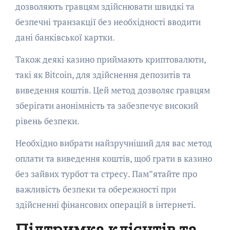
дозволяють гравцям здійснювати швидкі та
безпечні транзакції без необхідності вводити
дані банківської картки.
Також деякі казино приймають криптовалюти,
такі як Bitcoin, для здійснення депозитів та
виведення коштів. Цей метод дозволяє гравцям
зберігати анонімність та забезпечує високий
рівень безпеки.
Необхідно вибрати найзручніший для вас метод
оплати та виведення коштів, щоб грати в казино
без зайвих турбот та стресу. Пам”ятайте про
важливість безпеки та обережності при
здійсненні фінансових операцій в інтернеті.
Підтримка клієнтів та