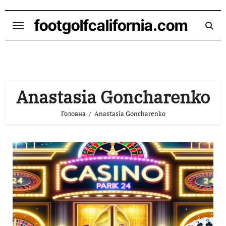
Перейти
до
footgolfcalifornia.com
контенту
Anastasia Goncharenko
Головна
Anastasia Goncharenko